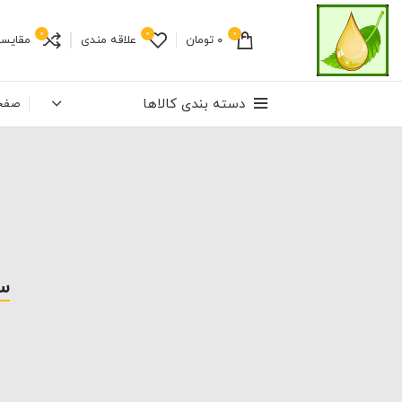
0
0
0
۰
تومان
علاقه مندی
مقایس
دسته بندی کالاها
صفح
س